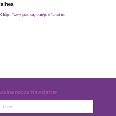
talhes
https://www.ipsosisay.com/pt-br/about-us
Assine nossa Newsletter