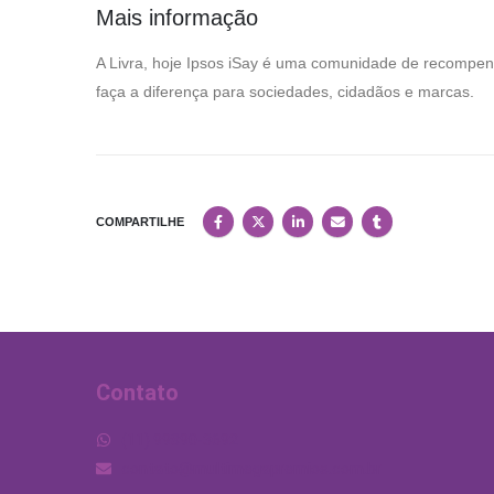
Mais informação
A Livra, hoje Ipsos iSay é uma comunidade de recompens
faça a diferença para sociedades, cidadãos e marcas.
COMPARTILHE
Contato
Necessário
(11) 99890-3692
Estes cookies
não são
contato@multimegapremios.com.br
opcionais.