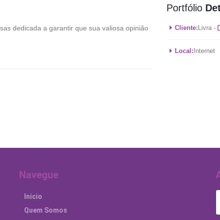
Portfólio
De
as dedicada a garantir que sua valiosa opinião
Cliente:
Livra -
Local:
Internet
Navegue
Início
Quem Somos