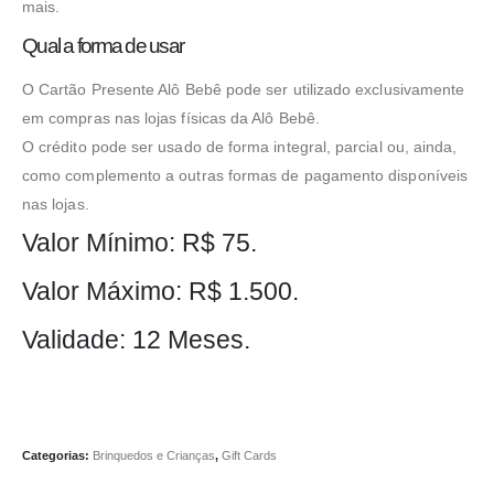
para melhorar a
mais.
estrutura e as
funcionalidades
Qual a forma de usar
do nosso site
por entender
como ele é
O Cartão Presente Alô Bebê pode ser utilizado exclusivamente
usado.
em compras nas lojas físicas da Alô Bebê.
O crédito pode ser usado de forma integral, parcial ou, ainda,
Experiência
como complemento a outras formas de pagamento disponíveis
São usados
nas lojas.
para melhorar a
sua experiência
Valor Mínimo: R$ 75.
enquanto você
navega em
nosso site. Se
Valor Máximo: R$ 1.500.
você desativar,
algumas
funcionalidades
Validade: 12 Meses.
não estarão
disponíveis
para você.
Marketing
Categorias:
Brinquedos e Crianças
,
Gift Cards
Compartilhando
seus interesses
e seu