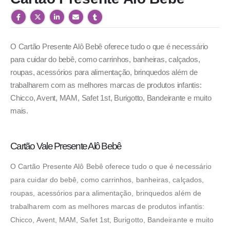
O Cartão Presente Alô Bebê oferece tudo o que é necessário
para cuidar do bebê, como carrinhos, banheiras, calçados,
roupas, acessórios para alimentação, brinquedos além de
trabalharem com as melhores marcas de produtos infantis:
Chicco, Avent, MAM, Safet 1st, Burigotto, Bandeirante e muito
mais.
Necessário
Estes cookies
não são
Cartão Vale Presente Alô Bebê
opcionais.
Eles são
necessários
O Cartão Presente Alô Bebê oferece tudo o que é necessário
para o
funcionamento
para cuidar do bebê, como carrinhos, banheiras, calçados,
deste site.
roupas, acessórios para alimentação, brinquedos além de
trabalharem com as melhores marcas de produtos infantis:
Estatísticas
Chicco, Avent, MAM, Safet 1st, Burigotto, Bandeirante e muito
São usados