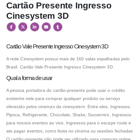
Cartão Presente Ingresso
Cinesystem 3D
Cartão Vale Presente Ingresso Cinesystem 3D
A rede Cinesystem possui mais de 160 salas espalhadas pelo
Brasil. Cartão Vale Presente Ingresso Cinesystem 3D.
Necessário
Qual a forma de usar
Estes cookies
não são
opcionais.
A pessoa portadora do cartão-presente pode usar o crédito
Eles são
necessários
existente nele para comprar qualquer produto ou serviço
para o
oferecido pelos cinemas da cinesystem. Entre eles; Ingressos,
funcionamento
deste site.
Pipoca, Refrigerante, Chocolate, Shake, Souvernirs, Ingressos
para nossos eventos ao vivo, Ingressos para o escape route e
ate pagar eventos, como festa no cinema ou sessões fechadas
Estatísticas
São usados
O cartão-presente não pode ser utilizado para compras online