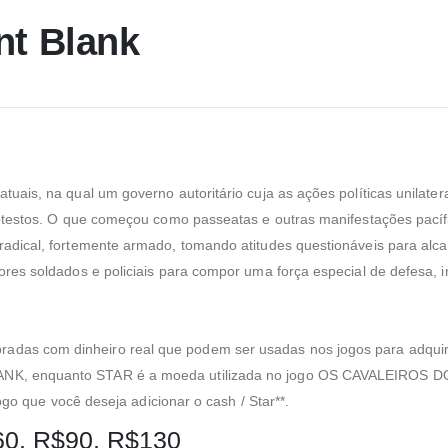
nt Blank
tuais, na qual um governo autoritário cuja as ações políticas unila
rotestos. O que começou como passeatas e outras manifestações pacíf
adical, fortemente armado, tomando atitudes questionáveis para alc
res soldados e policiais para compor uma força especial de defesa, 
s com dinheiro real que podem ser usadas nos jogos para adquirir 
NK, enquanto STAR é a moeda utilizada no jogo OS CAVALEIROS D
ogo que você deseja adicionar o cash / Star**.
60, R$90, R$130