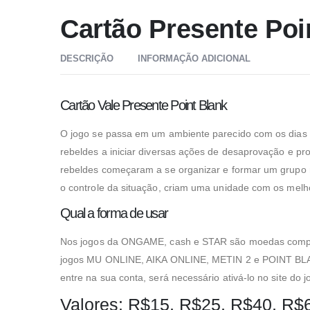
Cartão Presente Poi
DESCRIÇÃO
INFORMAÇÃO ADICIONAL
Cartão Vale Presente Point Blank
O jogo se passa em um ambiente parecido com os dias a
rebeldes a iniciar diversas ações de desaprovação e p
rebeldes começaram a se organizar e formar um grupo r
o controle da situação, criam uma unidade com os melho
Qual a forma de usar
Nos jogos da ONGAME, cash e STAR são moedas comprada
jogos MU ONLINE, AIKA ONLINE, METIN 2 e POINT BLA
Necessário
entre na sua conta, será necessário ativá-lo no site do j
Estes cookies
não são
Valores: R$15, R$25, R$40, R$
opcionais.