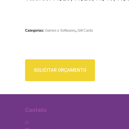
Eles são
necessários
para o
funcionamento
deste site.
Categorias:
Games e Softwares
,
Gift Cards
Estatísticas
São usados
para melhorar a
estrutura e as
funcionalidades
do nosso site
por entender
SOLICITAR ORÇAMENTO
como ele é
usado.
Experiência
São usados
para melhorar a
sua
Contato
experiência
enquanto você
navega em
(11) 99890-3692
nosso site. Se