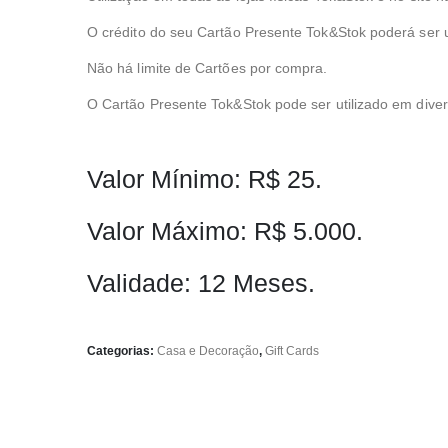
Eles são
necessários
O crédito do seu Cartão Presente Tok&Stok poderá ser u
para o
funcionamento
Não há limite de Cartões por compra.
deste site.
O Cartão Presente Tok&Stok pode ser utilizado em diver
Estatísticas
São usados
para melhorar a
Valor Mínimo: R$ 25.
estrutura e as
funcionalidades
do nosso site
Valor Máximo: R$ 5.000.
por entender
como ele é
usado.
Validade: 12 Meses.
Experiência
São usados
Categorias:
Casa e Decoração
,
Gift Cards
para melhorar a
sua
experiência
enquanto você
navega em
nosso site. Se