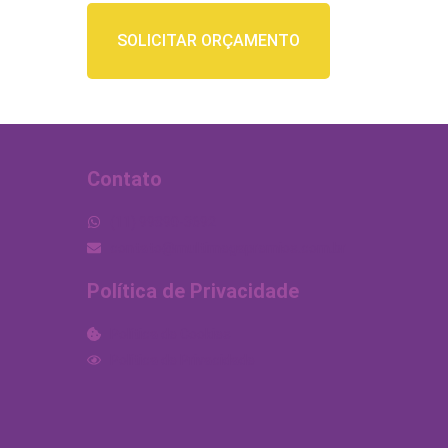
você desativar,
algumas
funcionalidades
SOLICITAR ORÇAMENTO
não estarão
disponíveis
para você.
Marketing
Compartilhando
Contato
seus
interesses e
seu
(11) 99890-3692
comportamento
em nosso site,
contato@multimegapremios.com.br
as chances de
ver conteúdos
Política de Privacidade
e ofertas mais
relevantes para
você são
Política de Cookies
maiores.
Política de Privacidade