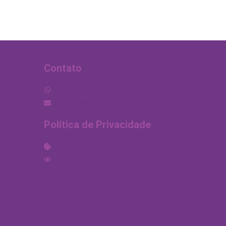
Eles são
necessários
para o
funcionamento
deste site.
Contato
Estatísticas
São usados
para melhorar a
(11) 99890-3692
estrutura e as
funcionalidades
contato@multimegapremios.com.br
do nosso site
por entender
Política de Privacidade
como ele é
usado.
Política de Cookies
Política de Privacidade
Experiência
São usados
para melhorar a
sua
experiência
enquanto você
navega em
nosso site. Se