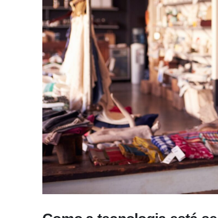
Necessário
Estes cookies
não são
opcionais.