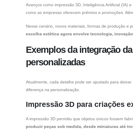
você desativar,
Avanços como impressão 3D, Inteligência Artificial (IA)
algumas
funcionalidades
como as empresas oferecem prêmios e promoções. Além
não estarão
disponíveis
para você.
Nesse cenário, novos materiais, formas de produção e p
escolha estética agora envolve tecnologia, inovação
Marketing
Exemplos da integração da 
Compartilhando
seus
personalizadas
interesses e
seu
comportamento
em nosso site,
as chances de
Atualmente, cada detalhe pode ser ajustado para deixar
ver conteúdos
e ofertas mais
diferença na personalização.
relevantes para
você são
maiores.
Impressão 3D para criações e
A impressão 3D permitiu que objetos únicos fossem fab
produzir peças sob medida, desde miniaturas até tro