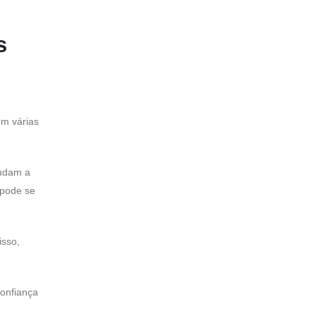
s
em várias
judam a
 pode se
isso,
confiança