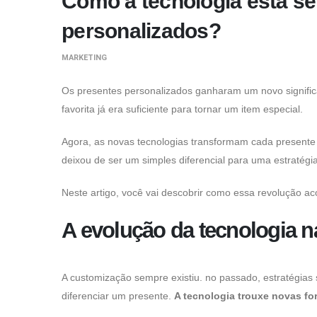
Como a tecnologia está se
Eles são
necessários
personalizados?
para o
funcionamento
deste site.
MARKETING
Os presentes personalizados ganharam um novo signific
Estatísticas
São usados
favorita já era suficiente para tornar um item especial.
para melhorar a
estrutura e as
funcionalidades
Agora, as novas tecnologias transformam cada presente 
do nosso site
deixou de ser um simples diferencial para uma estratég
por entender
como ele é
usado.
Neste artigo, você vai descobrir como essa revolução ac
A evolução da tecnologia 
Experiência
São usados
para melhorar a
sua
experiência
A customização sempre existiu. no passado, estratégias 
enquanto você
diferenciar um presente.
A tecnologia trouxe novas fo
navega em
nosso site. Se