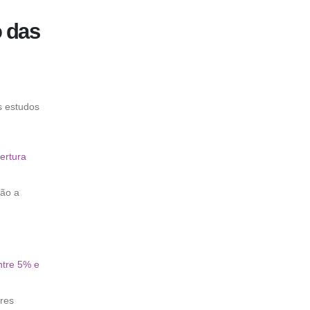
 das
s estudos
ertura
ão a
ntre 5% e
res