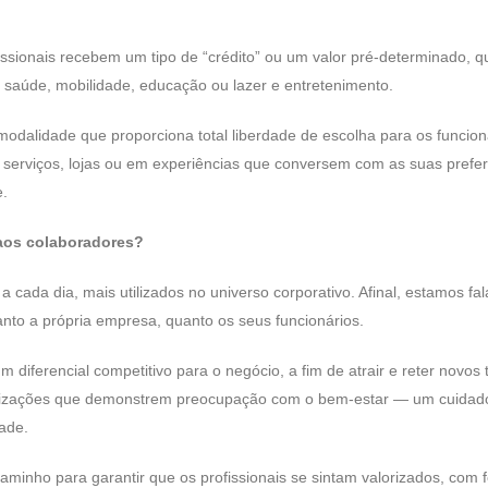
fissionais recebem um tipo de “crédito” ou um valor pré-determinado, 
, saúde, mobilidade, educação ou lazer e entretenimento.
alidade que proporciona total liberdade de escolha para os funcion
 serviços, lojas ou em experiências que conversem com as suas prefer
e.
s aos colaboradores?
 cada dia, mais utilizados no universo corporativo. Afinal, estamos fa
anto a própria empresa, quanto os seus funcionários.
 diferencial competitivo para o negócio, a fim de atrair e reter novos 
ganizações que demonstrem preocupação com o bem-estar — um cuidad
dade.
 caminho para garantir que os profissionais se sintam valorizados, com