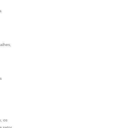
a
talhes,
s
s, os
e setor