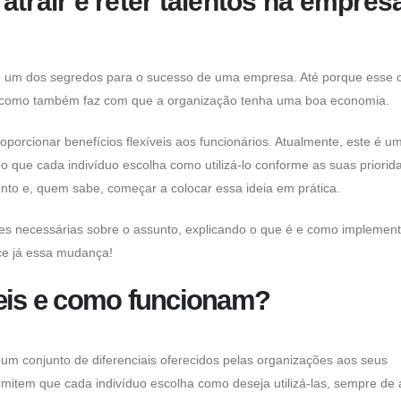
atrair e reter talentos na empres
e é um dos segredos para o sucesso de uma empresa. Até porque esse 
os, como também faz com que a organização tenha uma boa economia.
porcionar benefícios flexíveis aos funcionários. Atualmente, este é u
do que cada indivíduo escolha como utilizá-lo conforme as suas priorid
unto e, quem sabe, começar a colocar essa ideia em prática.
ões necessárias sobre o assunto, explicando o que é e como implement
ce já essa mudança!
veis e como funcionam?
um conjunto de diferenciais oferecidos pelas organizações aos seus
ermitem que cada indivíduo escolha como deseja utilizá-las, sempre de