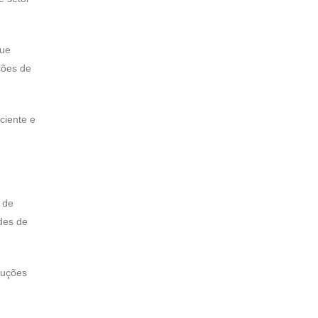
que
ções de
ciente e
 de
des de
luções