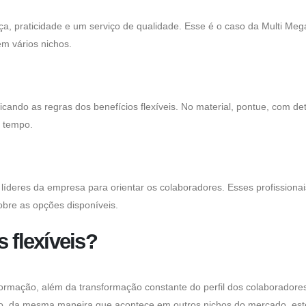
ça, praticidade e um serviço de qualidade. Esse é o caso da Multi Meg
em vários nichos.
cando as regras dos benefícios flexíveis. No material, pontue, com de
o tempo.
 líderes da empresa para orientar os colaboradores. Esses profissionai
bre as opções disponíveis.
 flexíveis?
nformação, além da transformação constante do perfil dos colaboradore
go, da mesma maneira que acontece em outros nichos do mercado, est