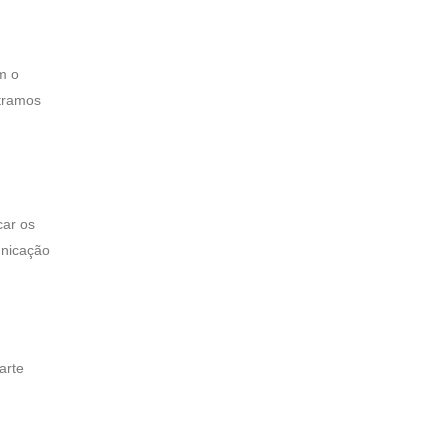
m o
tramos
car os
unicação
arte