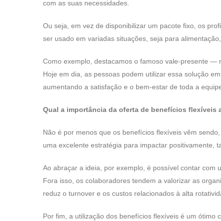
com as suas necessidades.
você desativar,
algumas
funcionalidades
Ou seja, em vez de disponibilizar um pacote fixo, os pro
não estarão
disponíveis
ser usado em variadas situações, seja para alimentação
para você.
Como exemplo, destacamos o famoso vale-presente — mod
Marketing
Hoje em dia, as pessoas podem utilizar essa solução em
Compartilhando
aumentando a satisfação e o bem-estar de toda a equip
seus
interesses e
seu
Qual a importância da oferta de benefícios flexívei
comportamento
em nosso site,
as chances de
Não é por menos que os benefícios flexíveis vêm sendo, a
ver conteúdos
uma excelente estratégia para impactar positivamente, t
e ofertas mais
relevantes para
você são
Ao abraçar a ideia, por exemplo, é possível contar com um
maiores.
Fora isso, os colaboradores tendem a valorizar as or
reduz o turnover e os custos relacionados à alta rotativi
Por fim, a utilização dos benefícios flexíveis é um ótimo