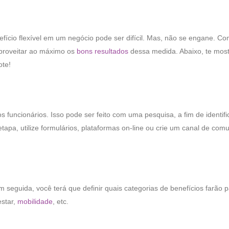
fício flexível em um negócio pode ser difícil. Mas, não se engane. Co
aproveitar ao máximo os
bons resultados
dessa medida. Abaixo, te mos
ote!
funcionários. Isso pode ser feito com uma pesquisa, a fim de identifi
etapa, utilize formulários, plataformas on-line ou crie um canal de com
 seguida, você terá que definir quais categorias de benefícios farão p
estar,
mobilidade
, etc.