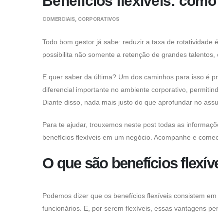
Benefícios flexíveis: como 
Eles são
necessários
para o
COMERCIAIS
,
CORPORATIVOS
funcionamento
deste site.
Todo bom gestor já sabe: reduzir a taxa de rotatividad
possibilita não somente a retenção de grandes talent
Estatísticas
São usados
E quer saber da última? Um dos caminhos para isso é pro
para melhorar a
estrutura e as
diferencial importante no ambiente corporativo, permitin
funcionalidades
Diante disso, nada mais justo do que aprofundar no ass
do nosso site
por entender
como ele é
Para te ajudar, trouxemos neste post todas as informaç
usado.
benefícios flexíveis em um negócio. Acompanhe e come
Experiência
O que são benefícios flexí
São usados
para melhorar a
sua
experiência
Podemos dizer que os benefícios flexíveis consistem em 
enquanto você
navega em
funcionários. E, por serem flexíveis, essas vantagens p
nosso site. Se